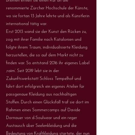
Bremen erhielt sie einen Ruf an die
renommierte Zürcher Hochschule der Künste,
wo sie fortan 13 Jahre lehrte und als Künstlerin
international tätig war.
Erst 2013 wand sie der Kunst den Rücken zu,
zog mit ihrer Familie nach Katalonien und
folgte ihrem Traum, individualisierte Kleidung
herzustellen, die so auf dem Markt nicht zu
finden war. So entstand 2016 ihr eigenes Label
‚raïm’. Seit 2019 lebt sie in der
Zukunftswerkstatt Schloss Tempelhof und
führt dort erfolgreich ein eigenes Atelier für
passgenaue Kleidung aus nachhaltigen
Stoffen. Durch einen Glücksfall traf sie dort im
Rahmen eines Sommercamps auf Davide
Dornauer von d-Soulwear und ein reger
Austausch über Seelenkleidung und die
Bedeutung von Kraftkleidung startete, der nun