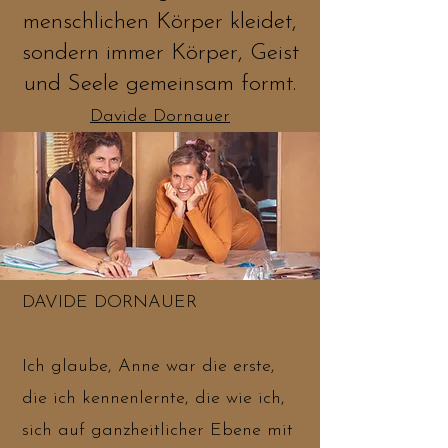
menschlichen Körper kleidet,
sondern immer Körper, Geist
und Seele gemeinsam formt.
Davide Dornauer
DAVIDE DORNAUER
Ich glaube, Anne war die erste,
die ich kennenlernte, die wie ich,
sich auf ganzheitlicher Ebene mit