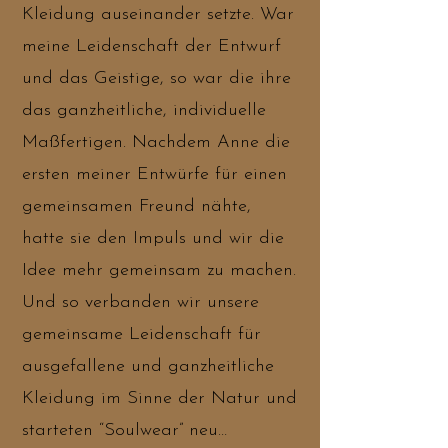
Kleidung auseinander setzte. War
meine Leidenschaft der Entwurf
und das Geistige, so war die ihre
das ganzheitliche, individuelle
Maßfertigen. Nachdem Anne die
ersten meiner Entwürfe für einen
gemeinsamen Freund nähte,
hatte sie den Impuls und wir die
Idee mehr gemeinsam zu machen.
Und so verbanden wir unsere
gemeinsame Leidenschaft für
ausgefallene und ganzheitliche
Kleidung im Sinne der Natur und
starteten “Soulwear” neu…