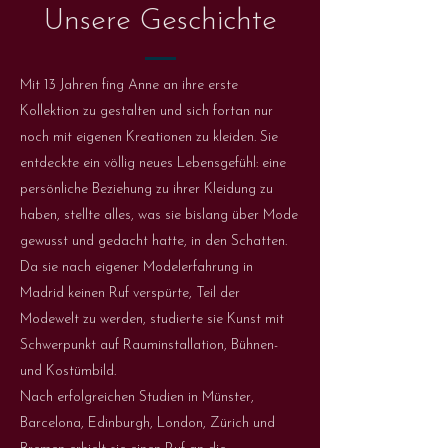
Unsere Geschichte
Mit 13 Jahren fing Anne an ihre erste
Kollektion zu gestalten und sich fortan nur
noch mit eigenen Kreationen zu kleiden. Sie
entdeckte ein völlig neues Lebensgefühl: eine
persönliche Beziehung zu ihrer Kleidung zu
haben, stellte alles, was sie bislang über Mode
gewusst und gedacht hatte, in den Schatten.
Da sie nach eigener Modelerfahrung in
Madrid keinen Ruf verspürte, Teil der
Modewelt zu werden, studierte sie Kunst mit
Schwerpunkt auf Rauminstallation, Bühnen-
und Kostümbild.
Nach erfolgreichen Studien in Münster,
Barcelona, Edinburgh, London, Zürich und