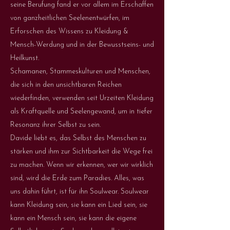
seine Berufung fand er vor allem im Erschaffen
von ganzheitlichen Seelenentwürfen, im
Erforschen des Wissens zu Kleidung &
Mensch-Werdung und in der Bewusstseins- und
Heilkunst.
Schamanen, Stammeskulturen und Menschen,
die sich in den unsichtbaren Reichen
wiederfinden, verwenden seit Urzeiten Kleidung
als Kraftquelle und Seelengewand, um in tiefer
Resonanz ihrer Selbst zu sein.
Davide liebt es, das Selbst des Menschen zu
stärken und ihm zur Sichtbarkeit die Wege frei
zu machen. Wenn wir erkennen, wer wir wirklich
sind, wird die Erde zum Paradies. Alles, was
uns dahin führt, ist für ihn Soulwear. Soulwear
kann Kleidung sein, sie kann ein Lied sein, sie
kann ein Mensch sein, sie kann die eigene