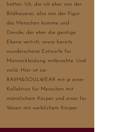
hatten. Ich, die ich eher von der
Bildhauerei, also von der Figur
des Menschen komme und
Davide, der eher die geistige
Ebene vertritt, sowie bereits
wunderschöne Entwürfe für
Männerkleidung mitbrachte. Und
voilà: Hier ist sie
RAIIM&SOULWEAR mit je einer
Kollektion für Menschen mit
männlichem Körper und einer für
Wesen mit weiblichem Körper.