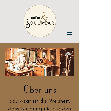
Über uns
Soulwear ist die Weisheit,
dass Kleidung nie nur den