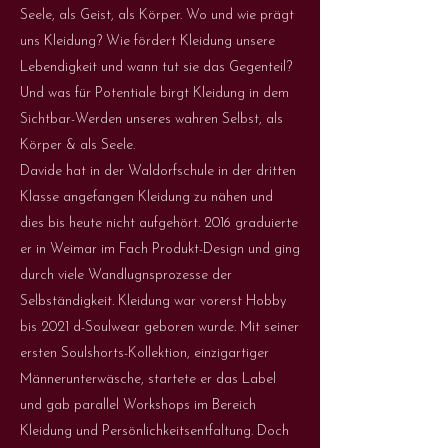
Seele, als Geist, als Körper. Wo und wie prägt
uns Kleidung? Wie fördert Kleidung unsere
Lebendigkeit und wann tut sie das Gegenteil?
Und was für Potentiale birgt Kleidung in dem
Sichtbar-Werden unseres wahren Selbst, als
Körper & als Seele.
Davide hat in der Waldorfschule in der dritten
Klasse angefangen Kleidung zu nähen und
dies bis heute nicht aufgehört. 2016 graduierte
er in Weimar im Fach Produkt-Design und ging
durch viele Wandlugnsprozesse der
Selbständigkeit. Kleidung war vorerst Hobby
bis 2021 d-Soulwear geboren wurde. Mit seiner
ersten Soulshorts-Kollektion, einzigartiger
Männerunterwäsche, startete er das Label
und gab parallel Workshops im Bereich
Kleidung und Persönlichkeitsentfaltung. Doch