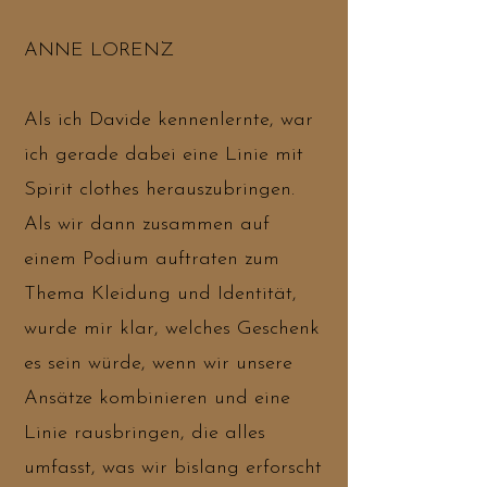
ANNE LORENZ
Als ich Davide kennenlernte, war
ich gerade dabei eine Linie mit
Spirit clothes herauszubringen.
Als wir dann zusammen auf
einem Podium auftraten zum
Thema Kleidung und Identität,
wurde mir klar, welches Geschenk
es sein würde, wenn wir unsere
Ansätze kombinieren und eine
Linie rausbringen, die alles
umfasst, was wir bislang erforscht